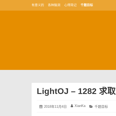
Skip
有意义的
各种脑洞
心得简记
千题目标
to
content
LightOJ – 128
Posted
2018
Author:
XianKa
Categories:
2018年11月4日
千题目标
on:
年
11