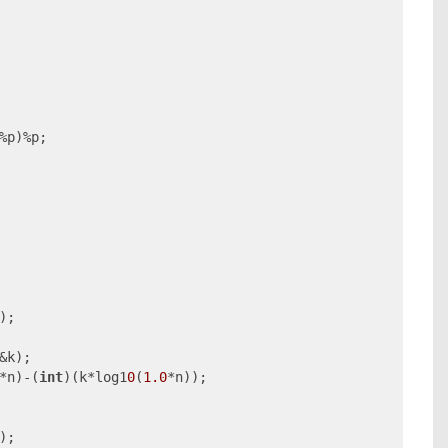
%p)%p;

);

&k);

*n)-(
int
)(k*log1
0
(
1.0
*n));

);
