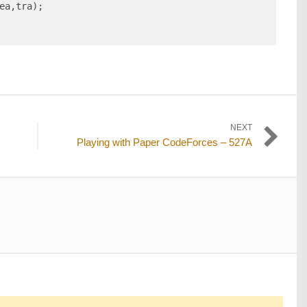
ea,tra);

NEXT
Next
Playing with Paper CodeForces – 527A
post: