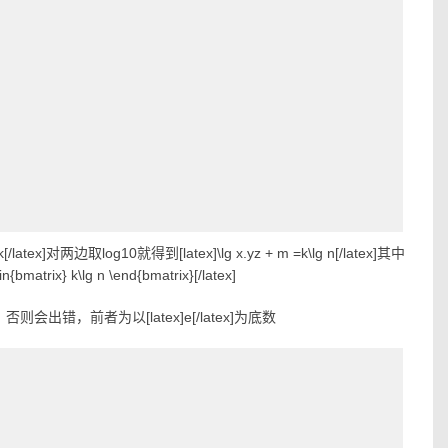
tex]对两边取log10就得到[latex]\lg x.yz + m =k\lg n[/latex]其中
atrix} k\lg n \end{bmatrix}[/latex]
latex]，否则会出错，前者为以[latex]e[/latex]为底数