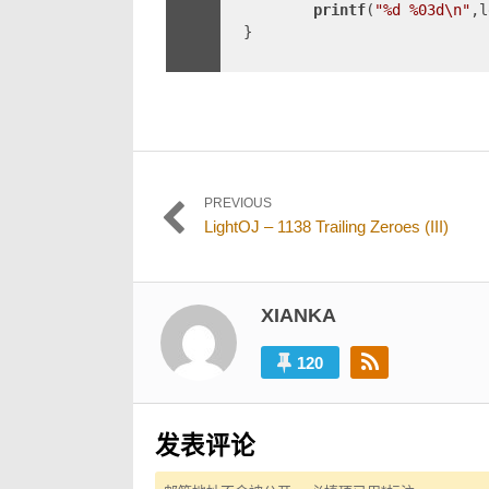
printf
(
"%d %03d\n"
,l
	}

} 
PREVIOUS
文
Previous
LightOJ – 1138 Trailing Zeroes (III)
post:
章
导
XIANKA
航
120
发表评论