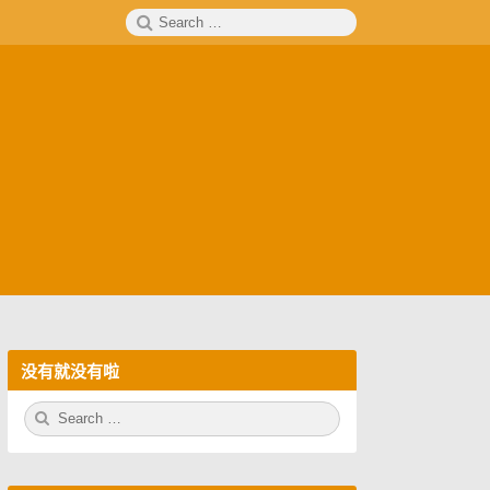
Search
SEARCH
for:
没有就没有啦
S
S
e
E
a
A
r
R
c
C