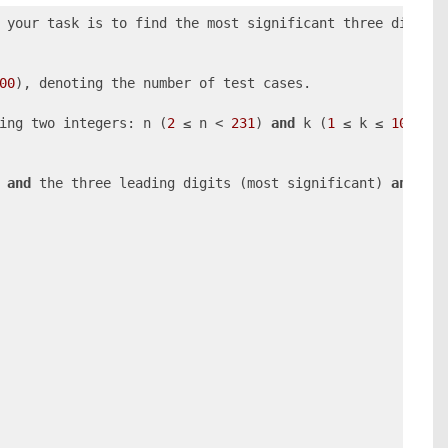
 your task is to find the most significant three digits,
00
), denoting the number of test cases.

ing two integers: n (
2
 ≤ n < 
231
) 
and
 k (
1
 ≤ k ≤ 
107
).

 
and
 the three leading digits (most significant) 
and
 thr