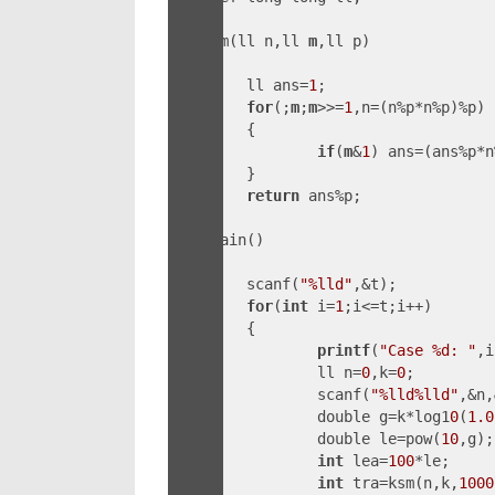
ll t;

ll ksm(ll n,ll 
m
,ll p)

{

	ll ans=
1
;

for
(;
m
;
m
>>=
1
,n=(n%p*n%p)%p)

	{

if
(
m
&
1
) ans=(ans%p*n
	}

return
 ans%p;

int
 main()

{

	scanf(
"%lld"
,&t);

for
(
int
 i=
1
;i<=t;i++)

	{

printf
(
"Case %d: "
,i
		ll n=
0
,k=
0
;

		scanf(
"%lld%lld"
,&n,
		double g=k*log1
0
(
1.0
		double le=pow(
10
,g);

int
 lea=
100
*le;

int
 tra=ksm(n,k,
1000