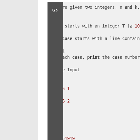
月
You are given two integers: n 
and
 k,
4
日
Input

Input starts with an integer T (≤ 
10
Each 
case
 starts with a line contain
For
 each 
case
, 
print
 the 
case
 number
5
123456
1
123456
2
2
31
2
32
29
8751919