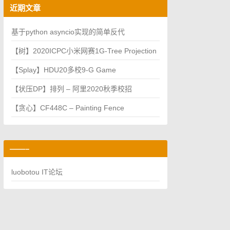
h
H
近期文章
 
and
f
 least significant three digits of nk.

o
r:
基于python asyncio实现的简单反代
【树】2020ICPC小米网赛1G-Tree Projection
【Splay】HDU20多校9-G Game
【状压DP】排列 – 阿里2020秋季校招
ee trailing digits (least significant). You can assume t
【贪心】CF448C – Painting Fence
——–
luobotou IT论坛