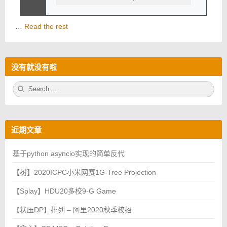
…
Read the rest
没有就没有啦
S
S
e
E
a
A
r
R
c
C
h
H
近期文章
f
o
r:
基于python asyncio实现的简单反代
【树】2020ICPC小米网赛1G-Tree Projection
【Splay】HDU20多校9-G Game
【状压DP】排列 – 阿里2020秋季校招