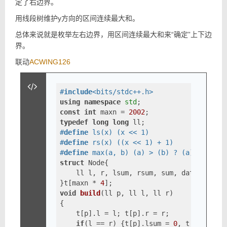
定了右边界。
连
续
用线段树维护y方向的区间连续最大和。
最
大
总体来说就是枚举左右边界，用区间连续最大和来“确定”上下边
和
界。
联动
ACWING126
#
include
<bits/stdc++.h>
using
namespace
std
const
int
 maxn = 
2002
typedef
long
long
#
define
 ls(x) (x << 1)
#
define
 rs(x) ((x << 1) + 1)
#
define
 max(a, b) (a) > (b) ? (a) : (b)
struct
 Node{

    ll l, r, lsum, rsum, sum, dat;

}t[maxn * 
4
void
build
(ll p, ll l, ll r)
{

    t[p].l = l; t[p].r = r;

if
(l == r) {t[p].lsum = 
0
, t[p].rsum 