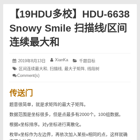
【19HDU多校】HDU-6638
Snowy Smile 扫描线/区间
连续最大和
Posted
2019
Author:
XianKa
Categories:
2019年8月13日
千题目标
on:
年
Tags:
区间连续最大和
,
扫描线
,
最大子矩阵
,
线段树
8
Comment(s)
月
: 【19HDU
13
多
日
校】
传送门
HDU-
6638
Snowy
题意很简单，就是求矩阵的最大子矩阵。
Smile
扫
数据范围是坐标很多，但是点最多有2000个。100组数据。
描
根据x坐标排序。对y坐标进行离散化。
线/
区
枚举x坐标作为左边界，再依次加入某些x相同的点，这样就确
间